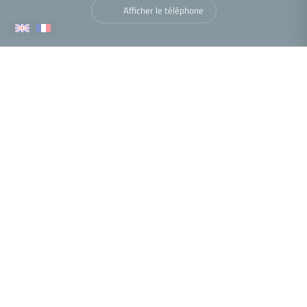
Afficher le téléphone
Navigation
Nous trouver
•
•
•
Mentions légales
Politique de confidentialité
Politique de cookies
•
•
Déclaration d'accessibilité
Barème des honoraires
Analyse des performances
© 2026 Facilogi - Solutions en stratégie et intelligence immobilière