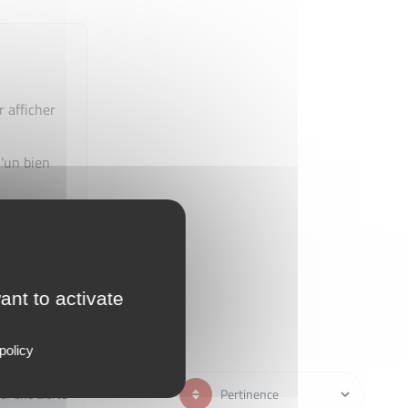
r afficher
'un bien
ant to activate
policy
er une alerte