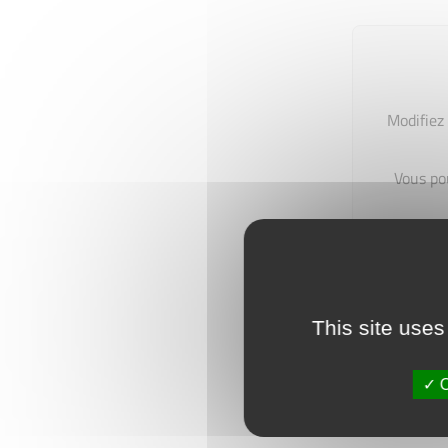
Modifiez 
Vous po
This site uses
O