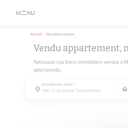
M
NU
Menu
Accueil
Nos biens vendus
Vendu appartement, 
Retrouvez nos biens immobiliers vendus à M
sélectionnés.
OÙ CHERCHEZ-VOUS ?
Où cherchez-vous ?
Où cherchez-vous ?