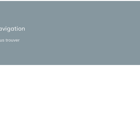
avigation
us trouver