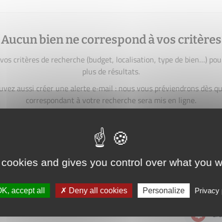
Aucun bien ne correspond à vos critères
vos critères de recherche (budget, localisation, type de bien…) pou
plus de résultats.
uvez aussi créer une alerte e‑mail : nous vous préviendrons dès qu
correspondant à votre recherche sera mis en ligne.
créer une alerte
 cookies and gives you control over what you w
K, accept all
Deny all cookies
Personalize
Privacy 
Cré