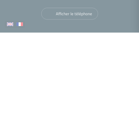
Afficher le téléphone
Navigation
Nous trouver
•
•
•
Mentions légales
Politique de confidentialité
Politique de cookies
•
•
Déclaration d'accessibilité
Barème des honoraires
Analyse des performances
© 2026 Facilogi - Solutions en stratégie et intelligence immobilière