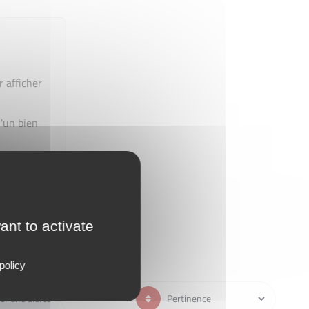
r afficher
'un bien
ant to activate
policy
er une alerte