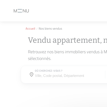
M
NU
Menu
Accueil
Nos biens vendus
Vendu appartement, 
Retrouvez nos biens immobiliers vendus à M
sélectionnés.
OÙ CHERCHEZ-VOUS ?
Où cherchez-vous ?
Où cherchez-vous ?