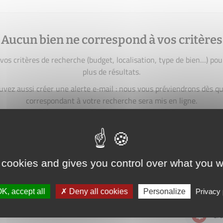
Aucun bien ne correspond à vos critères
vos critères de recherche (budget, localisation, type de bien…) pou
plus de résultats.
uvez aussi créer une alerte e‑mail : nous vous préviendrons dès qu
correspondant à votre recherche sera mis en ligne.
créer une alerte
 cookies and gives you control over what you w
K, accept all
Deny all cookies
Personalize
Privacy 
Cré