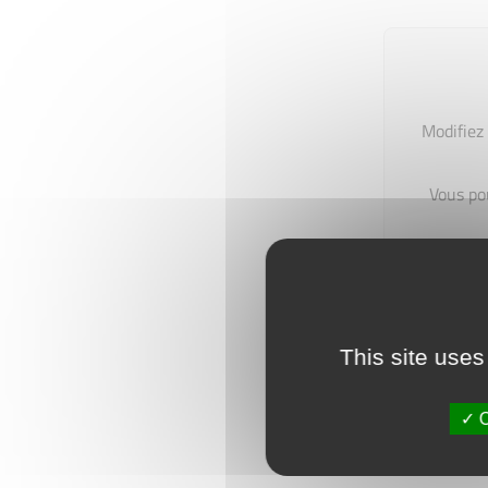
Modifiez 
Vous po
This site uses
O