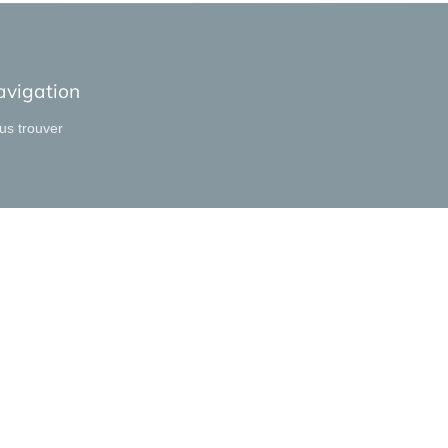
avigation
us trouver