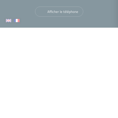
Afficher le téléphone
Navigation
Nous trouver
•
•
•
Mentions légales
Politique de confidentialité
Politique de cookies
•
•
Déclaration d'accessibilité
Barème des honoraires
Analyse des performances
© 2026 Facilogi - Solutions en stratégie et intelligence immobilière