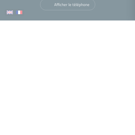
Afficher le téléphone
Navigation
Nous trouver
•
•
•
Mentions légales
Politique de confidentialité
Politique de cookies
•
•
Déclaration d'accessibilité
Barème des honoraires
Analyse des performances
© 2026 Facilogi - Solutions en stratégie et intelligence immobilière