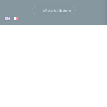
Afficher le téléphone
Navigation
Nous trouver
•
•
•
Mentions légales
Politique de confidentialité
Politique de cookies
•
•
Déclaration d'accessibilité
Barème des honoraires
Analyse des performances
© 2026 Facilogi - Solutions en stratégie et intelligence immobilière