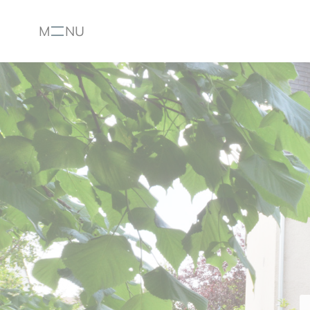
M
NU
Menu