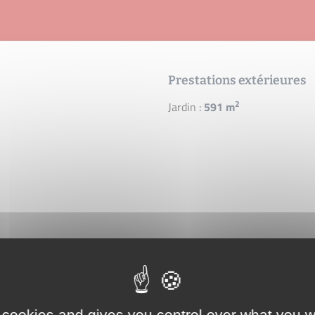
Prestations extérieures
2
Jardin :
591 m
 cookies and gives you control over what you w