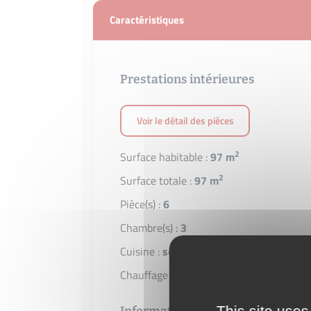
Caractéristiques
Prestations intérieures
Voir le détail des pièces
2
Surface habitable :
97 m
2
Surface totale :
97 m
Pièce(s) :
6
Chambre(s) :
3
Cuisine :
séparée
Chauffage :
individuel gaz radiateur
This site uses