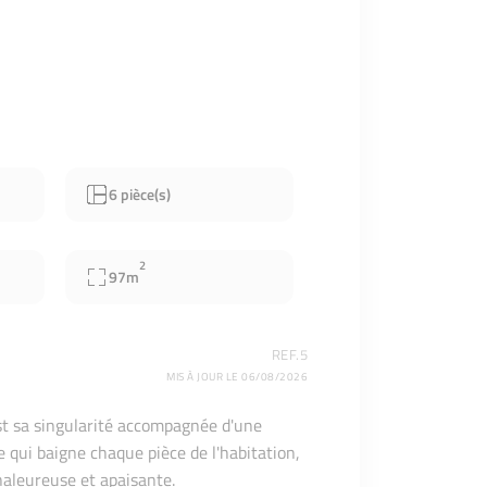
6 pièce(s)
2
97m
REF.5
MIS À JOUR LE 06/08/2026
'est sa singularité accompagnée d'une
 qui baigne chaque pièce de l'habitation,
aleureuse et apaisante.