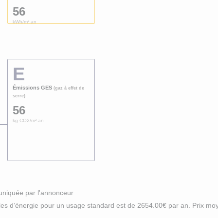
56
kWh/m².an
E
Émissions GES
(gaz à effet de
serre)
56
kg CO2/m².an
uniquée par l'annonceur
es d’énergie pour un usage standard est de 2654.00€ par an. Prix mo