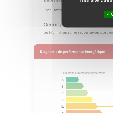
Informations sur le lot
Localisation :
Montgeron
O
Géorisques
Les informations sur les risques auxquels ce bien
Diagnostic de performance énergétique
logement extrêmement performant
A
B
C
D
E