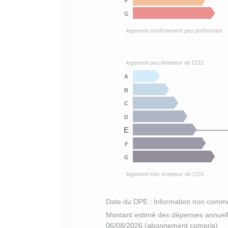
F
G
logement extrêmement peu performant
logement peu émetteur de CO2
A
B
C
D
E
F
G
logement très émetteur de CO2
Date du DPE : Information non comm
Montant estimé des dépenses annuell
06/08/2026 (abonnement compris)