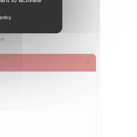
policy
.fr