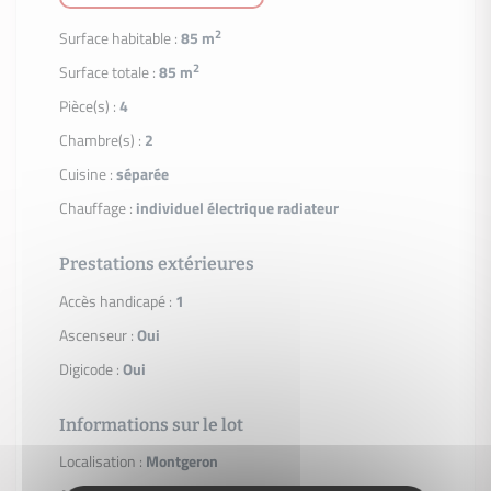
2
Surface habitable :
85 m
2
Surface totale :
85 m
Pièce(s) :
4
Chambre(s) :
2
Cuisine :
séparée
Chauffage :
individuel électrique radiateur
Prestations extérieures
Accès handicapé :
1
Ascenseur :
Oui
Digicode :
Oui
Informations sur le lot
Localisation :
Montgeron