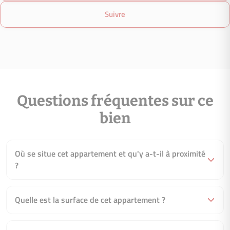
Suivre
Date du DPE : Information non communiquée par l'annonceur
Montant estimé des dépenses annuelles d’énergie pour un us
Questions fréquentes sur ce
est de 1980.00€ par an. Prix moyens des énergies indexés en
(abonnement compris)
bien
Où se situe cet appartement et qu'y a-t-il à proximité
?
Quelle est la surface de cet appartement ?