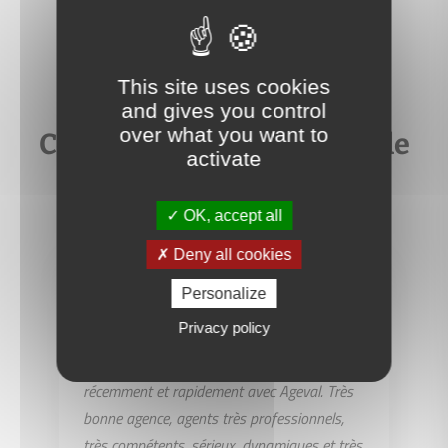
This site uses cookies
and gives you control
over what you want to
Ce que nos clients disent de
activate
nous
OK, accept all
Deny all cookies
Personalize
CP
Privacy policy
Une maison et un appartement vendus
récemment et rapidement avec Ageval. Très
bonne agence, agents très professionnels,
très compétents, sérieux, dynamiques et très