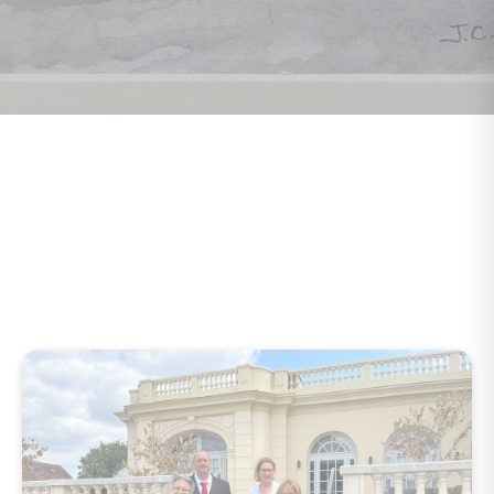
Ageval votre agence
immobilière à Montgeron