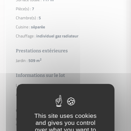
Pièce(s) :
7
Chambre(s) :
5
Cuisine :
séparée
Chauffage :
individuel gaz radiateur
Prestations extérieures
2
Jardin :
509 m
Informations sur le lot
Localisation :
Montgeron
Année de construction :
1945
Géorisques
This site uses cookies
Les informations sur les risques auxquels ce bien est exposé sont
and gives you control
disponibles sur le site Géorisques.
https://www.georisques.gouv.fr
over what you want to