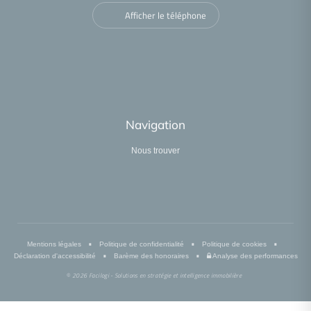
Afficher le téléphone
Navigation
Nous trouver
•
•
•
Mentions légales
Politique de confidentialité
Politique de cookies
•
•
Déclaration d'accessibilité
Barème des honoraires
Analyse des performances
© 2026 Facilogi - Solutions en stratégie et intelligence immobilière