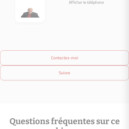
Afficher le téléphone
B
Émissions GES
serre)
C
72
D
kg CO2/m².an
E
F
G
logement très émetteur de CO2
Contactez-moi
Suivre
Date du DPE : Information non communiquée par l'annonceur
Montant estimé des dépenses annuelles d’énergie pour un us
est de 5243.00€ par an. Prix moyens des énergies indexés en
(abonnement compris)
Questions fréquentes sur ce