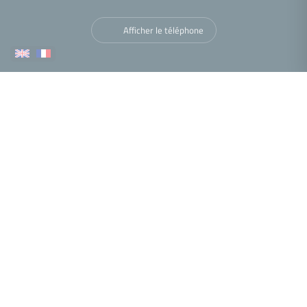
Afficher le téléphone
Navigation
Nous trouver
•
•
•
Mentions légales
Politique de confidentialité
Politique de cookies
•
•
Déclaration d'accessibilité
Barème des honoraires
Analyse des performances
© 2026 Facilogi - Solutions en stratégie et intelligence immobilière