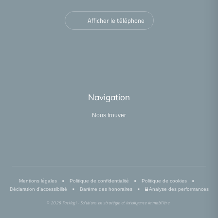
Afficher le téléphone
Navigation
Nous trouver
•
•
•
Mentions légales
Politique de confidentialité
Politique de cookies
•
•
Déclaration d'accessibilité
Barème des honoraires
Analyse des performances
© 2026 Facilogi - Solutions en stratégie et intelligence immobilière