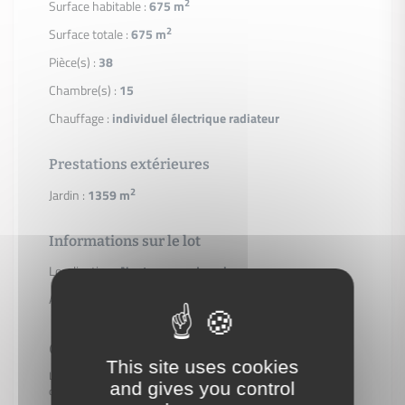
2
Surface habitable :
675 m
2
Surface totale :
675 m
Pièce(s) :
38
Chambre(s) :
15
Chauffage :
individuel électrique radiateur
Prestations extérieures
2
Jardin :
1359 m
Informations sur le lot
Localisation :
Nanteau-sur-Lunain
Année de construction :
1900
Géorisques
This site uses cookies
Les informations sur les risques auxquels ce bien est exposé sont
and gives you control
disponibles sur le site Géorisques.
https://www.georisques.gouv.fr