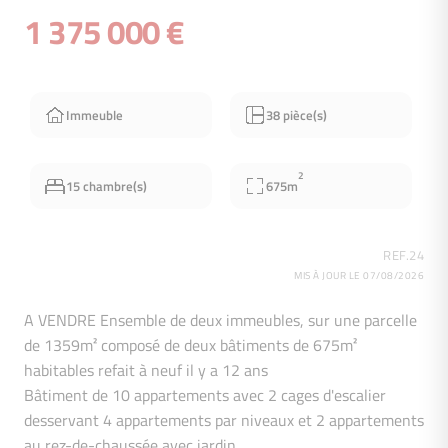
1 375 000 €
Immeuble
38 pièce(s)
2
15 chambre(s)
675m
REF.24
MIS À JOUR LE 07/08/2026
A VENDRE Ensemble de deux immeubles, sur une parcelle
de 1359m² composé de deux bâtiments de 675m²
habitables refait à neuf il y a 12 ans
Bâtiment de 10 appartements avec 2 cages d'escalier
desservant 4 appartements par niveaux et 2 appartements
au rez-de-chaussée avec jardin.