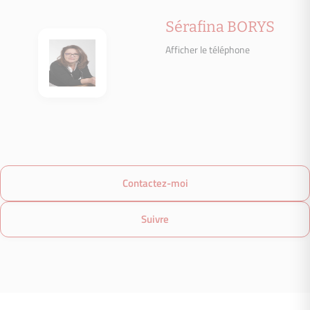
logement peu émetteur de CO2
Sérafina BORYS
B
A
Afficher le téléphone
B
ges.no_info_advertise
C
D
E
F
G
logement très émetteur de CO2
Contactez-moi
Suivre
Date du DPE : Information non communiquée par l'annonceur
Montant estimé des dépenses annuelles d’énergie pour un us