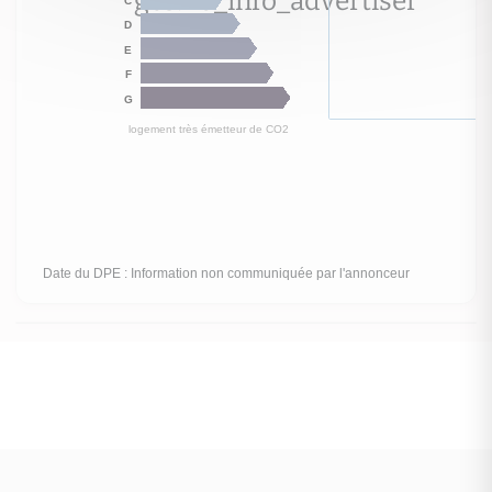
logement extrêmement performant
D
A
B
C
D
E
F
G
logement extrêmement peu performant