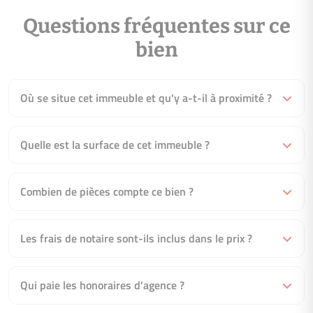
est de 0.00€ par an. Prix moyens des énergies indexés en 07/
Questions fréquentes sur ce
(abonnement compris)
bien
Où se situe cet immeuble et qu'y a-t-il à proximité ?
Quelle est la surface de cet immeuble ?
Combien de pièces compte ce bien ?
Les frais de notaire sont-ils inclus dans le prix ?
Qui paie les honoraires d'agence ?