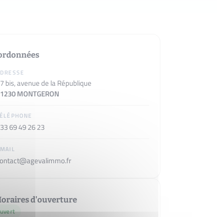
ordonnées
ADRESSE
7 bis, avenue de la République
91230 MONTGERON
TÉLÉPHONE
33 69 49 26 23
MAIL
ontact@agevalimmo.fr
oraires d'ouverture
uvert