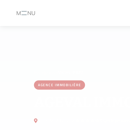
M
NU
Menu
Nos agences
AGEVAL IMMO
AGENCE IMMOBILIÈRE
AGEVAL IMM
91230 MONTGERON
Soyez le premier 