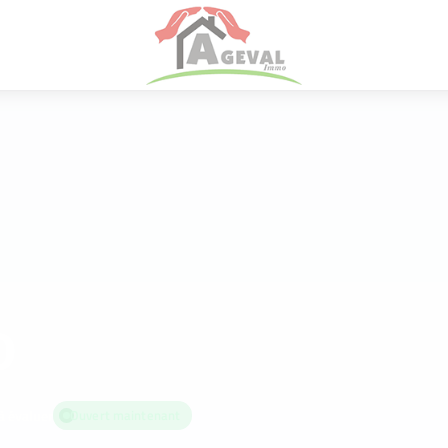
O
à évaluer
Ouvert maintenant