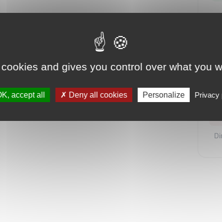
Lu
Ma
Me
 cookies and gives you control over what you w
Je
K, accept all
Deny all cookies
Personalize
Privacy 
Ve
S
D