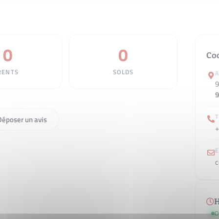
0
0
Co
RENTS
SOLDS
9
Déposer un avis
+
E
c
H
O