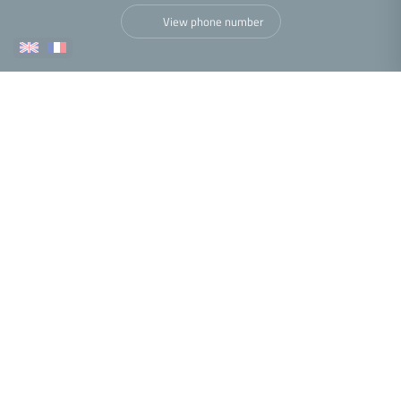
View phone number
More
Nous trouver
•
•
•
•
Legal notice
Privacy policy
Cookies policy
Accessibility statement
•
Fee schedule
Performance analysis
© 2026 Facilogi real-estate web agency