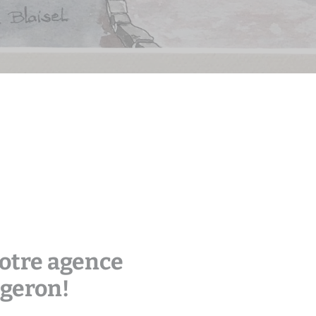
tgeron
otre agence
geron!