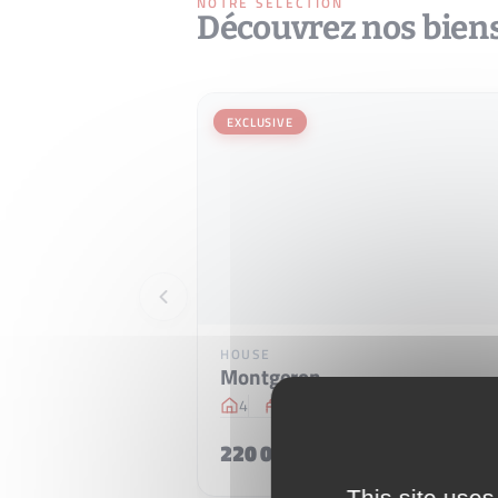
NOTRE SÉLECTION
Découvrez nos bien
EXCLUSIVE
HOUSE
Montgeron
4
3
61 m
2
220 000 €
This site uses