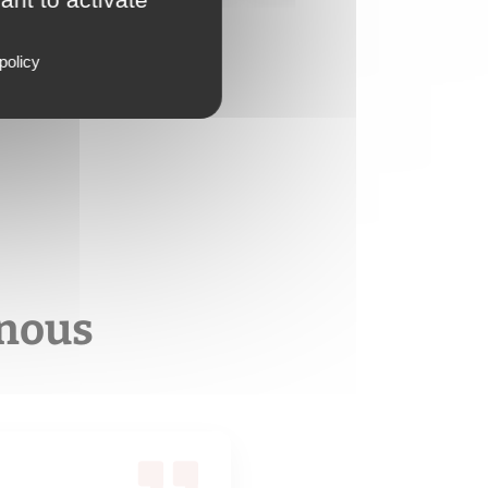
policy
 nous