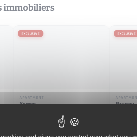
s immobiliers
EXCLUSIVE
EXCLUSIVE
APARTMENT
APARTME
Yerres
Brunoy
5
2
131 m
1
1
2
280 000 €
87 000 
 cookies and gives you control over what you w