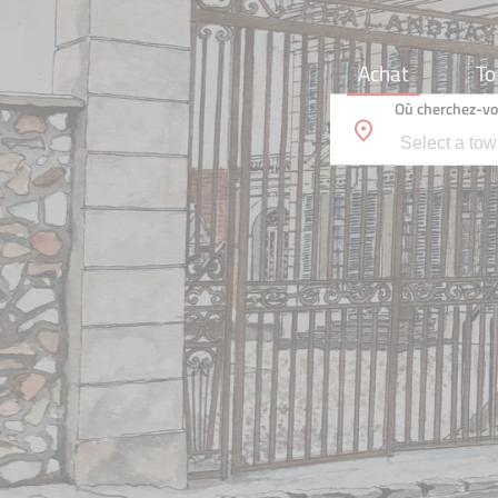
Achat
To
Où cherchez-vo