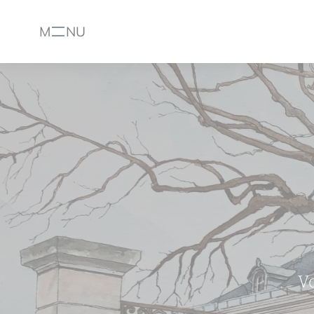
M
NU
Menu
V