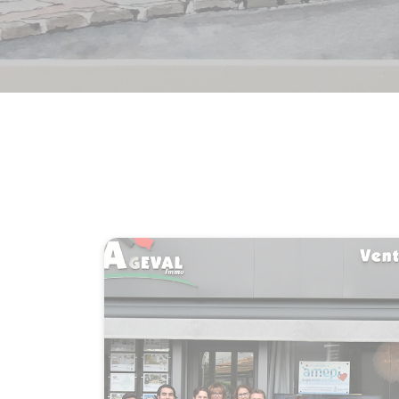
Ageva