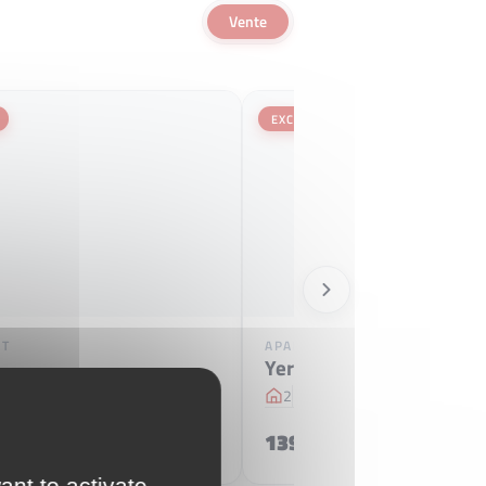
Vente
EXCLUSIVE
NT
APARTMENT
Yerres
7 m
2
1
37 m
2
2
€
139 000 €
ant to activate