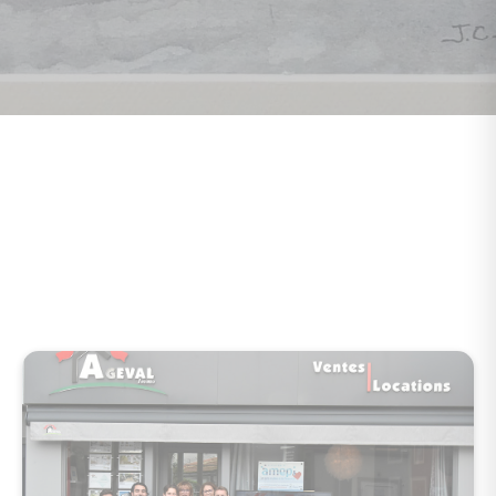
Ageval votre agence
immobilière à Montgeron