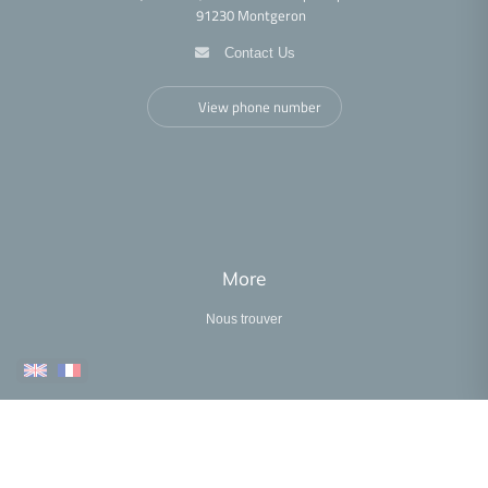
Confiez nous la recherche
91230 Montgeron
Contact Us
View phone number
More
Nous trouver
•
•
•
•
Legal notice
Privacy policy
Cookies policy
Accessibility statement
•
Fee schedule
Performance analysis