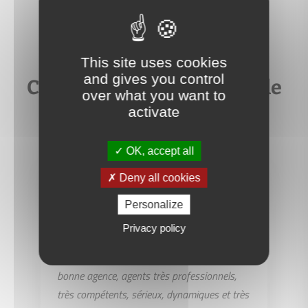
This site uses cookies
and gives you control
Ce que nos clients disent de
over what you want to
nous
activate
OK, accept all
Deny all cookies
CP
Personalize
Privacy policy
Une maison et un appartement vendus
récemment et rapidement avec Ageval. Très
bonne agence, agents très professionnels,
très compétents, sérieux, dynamiques et très