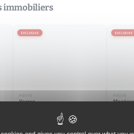
s immobiliers
EXCLUSIVE
EXCLUSIVE
HOUSE
HOUSE
Yerres
Montge
5
2
131 m
6
4
2
280 000 €
355 000
 cookies and gives you control over what you w