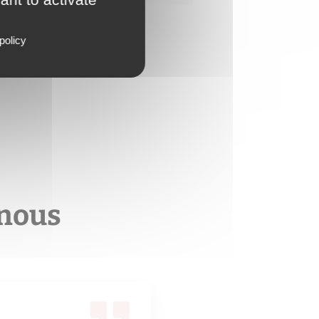
policy
 nous