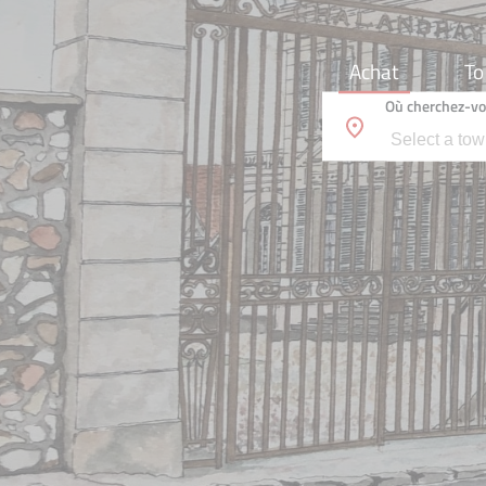
Achat
To
Où cherchez-vo