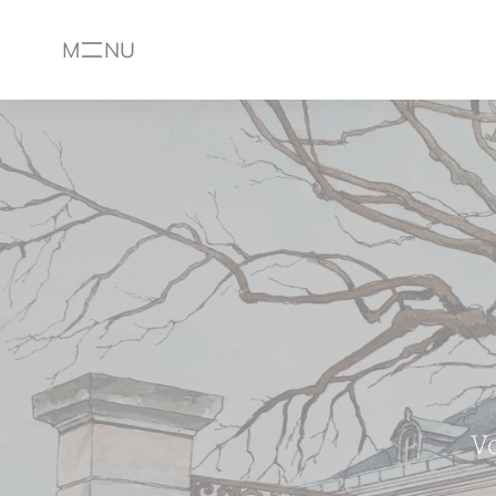
M
NU
Menu
V