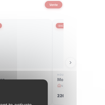
Vente
EXCLUSIVE
HOUSE
ron
Montgeron
96 m
4
3
61 m
2
2
 €
220 000 €
ant to activate