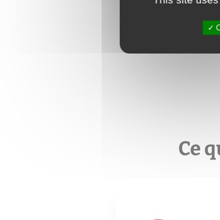
O
Ce q