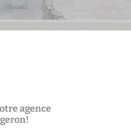
tgeron
otre agence
geron!