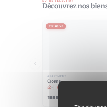
NOTRE SÉLECTION
Découvrez nos bien
EXCLUSIVE
APARTMENT
Crosne
4
3
70 m
2
169 990 €
This site uses