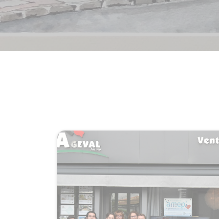
Ageva