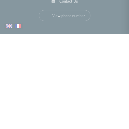
Contact Us
View phone number
More
Nous trouver
•
•
•
•
Legal notice
Privacy policy
Cookies policy
Accessibility statement
•
Fee schedule
Performance analysis
© 2026 Facilogi real-estate web agency