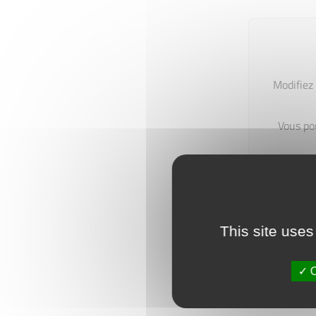
Modifiez 
Vous po
This site uses
O