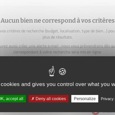
Aucun bien ne correspond à vos critères
vos critères de recherche (budget, localisation, type de bien…) pou
plus de résultats.
uvez aussi créer une alerte e‑mail : nous vous préviendrons dès qu
correspondant à votre recherche sera mis en ligne.
créer une alerte
 cookies and gives you control over what you w
K, accept all
Deny all cookies
Personalize
Privacy 
Create a