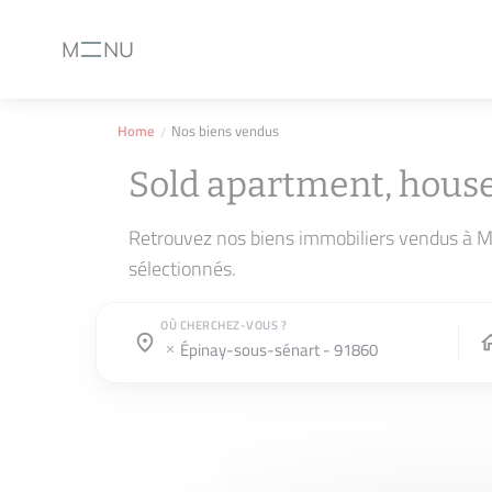
M
NU
Menu
Home
Nos biens vendus
Sold apartment, hous
Retrouvez nos biens immobiliers vendus à M
sélectionnés.
OÙ CHERCHEZ-VOUS ?
Town / county :
Town / county :
épinay-sous-sénart - 91860