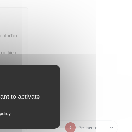
r afficher
'un bien
ant to activate
policy
n email alert