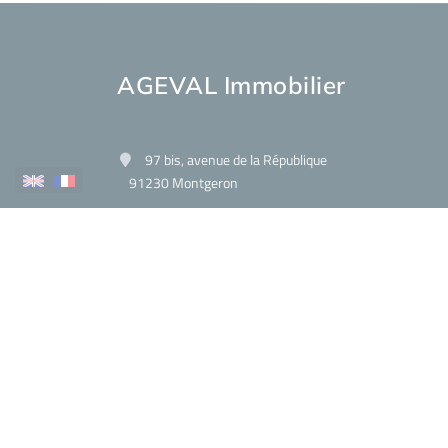
AGEVAL Immobilier
97 bis, avenue de la République
91230 Montgeron
Contact Us
View phone number