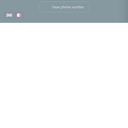
View phone number
More
Nous trouver
•
•
•
•
Legal notice
Privacy policy
Cookies policy
Accessibility statement
•
Fee schedule
Performance analysis
© 2026 Facilogi real-estate web agency