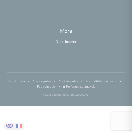
More
Nous trouver
•
•
•
•
Legal notice
Privacy policy
Cookies policy
Accessibility statement
•
Fee schedule
Performance analysis
© 2026 Facilogi real-estate web agency