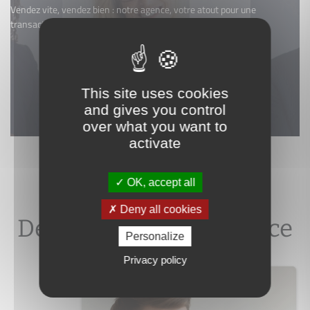
Vendez vite, vendez bien : notre agence, votre atout pour une
transaction réussie.
Je souhaite une estimation
This site uses cookies
and gives you control
over what you want to
activate
OK, accept all
Des professionnels à votre service
Deny all cookies
Des outils à votre service
Personalize
Privacy policy