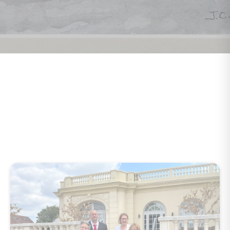
Ageval votre agence
immobilière à Montgeron