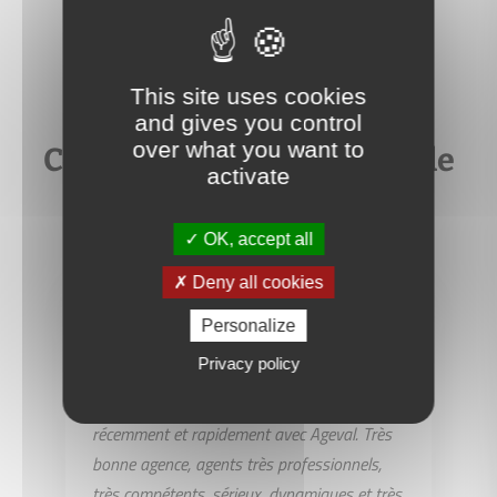
This site uses cookies
and gives you control
over what you want to
Ce que nos clients disent de
activate
nous
OK, accept all
Deny all cookies
Personalize
CP
Privacy policy
Une maison et un appartement vendus
récemment et rapidement avec Ageval. Très
bonne agence, agents très professionnels,
très compétents, sérieux, dynamiques et très